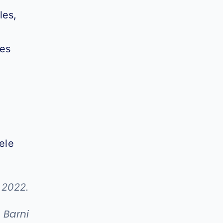
les,
tes
ele
 2022.
 Barni