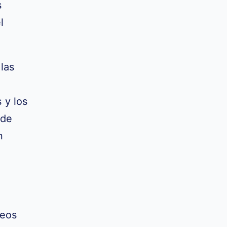
s
l
 las
 y los
 de
n
leos