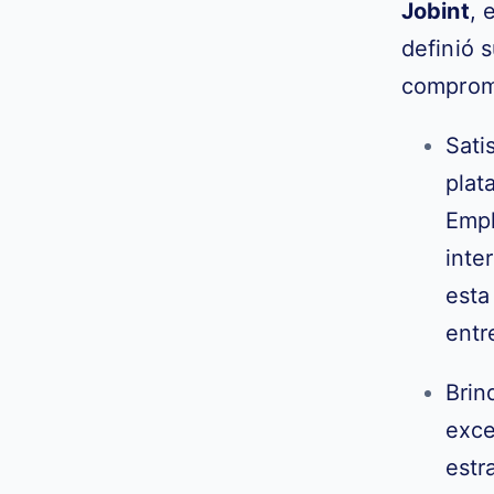
Jobint
, 
definió 
comprom
Sati
plat
Empl
inte
esta
entr
Brin
exce
estr