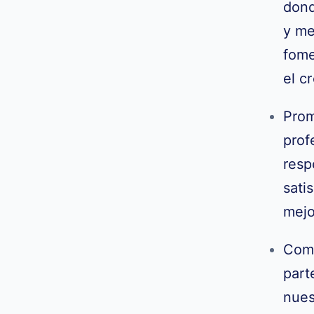
don
y me
fome
el
cr
Prom
prof
resp
sati
mejo
Comp
part
nues