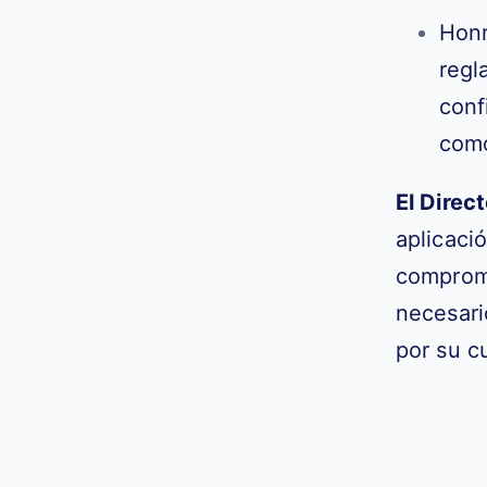
Honr
regl
conf
com
El Direc
aplicaci
comprome
necesari
por su c