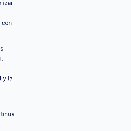
mizar
s con
os
o,
 y la
tinua